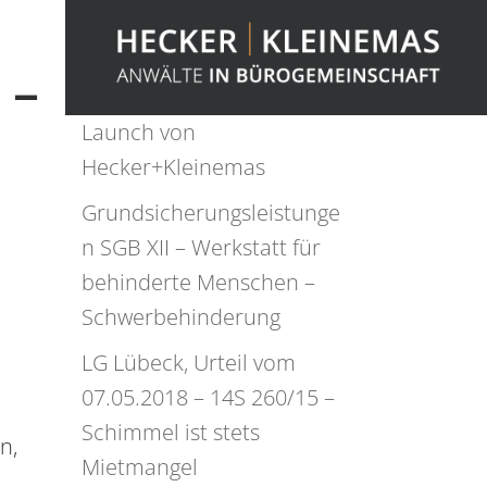
 –
Aktuelle Beiträge
Launch von
Hecker+Kleinemas
Grundsicherungsleistunge
n SGB XII – Werkstatt für
behinderte Menschen –
Schwerbehinderung
LG Lübeck, Urteil vom
07.05.2018 – 14S 260/15 –
Schimmel ist stets
n,
Mietmangel